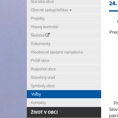
Starosta obce
24
Obecné zastupiteľstvo
Projekty
Hlavný kontrolór
Pre
Školstvo
Dokumenty
Všeobecné záväzné nariadenia
PHSR obce
Rozpočet obce
Stavebný úrad
Symboly obce
Voľby
Kontakty
P
Slov
ŽIVOT V OBCI
patr