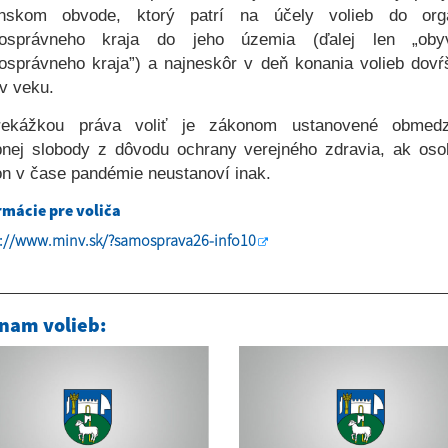
enskom obvode, ktorý patrí na účely volieb do org
osprávneho kraja do jeho územia (ďalej len „obyv
správneho kraja
”
) a najneskôr v deň konania volieb dovŕ
v veku.
rekážkou práva voliť je zákonom ustanovené obmedz
nej slobody z dôvodu ochrany verejného zdravia, ak oso
n v čase pandémie neustanoví inak.
rmácie pre voliča
s://www.minv.sk/?samosprava26-info10
nam volieb: