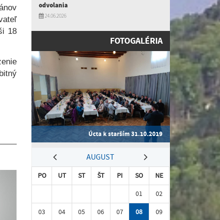
odvolania
ánov
24.06.2026
ateľ
ši 18
FOTOGALÉRIA
enie
bitný
Úcta k starším 31.10.2019
AUGUST
PO
UT
ST
ŠT
PI
SO
NE
01
02
03
04
05
06
07
08
09