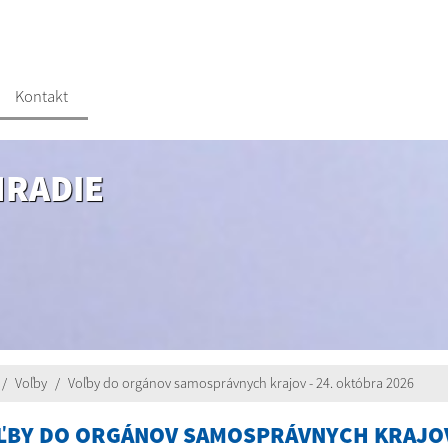
Kontakt
HRADIE
Voľby
Voľby do orgánov samosprávnych krajov - 24. októbra 2026
ĽBY DO ORGÁNOV SAMOSPRÁVNYCH KRAJOV