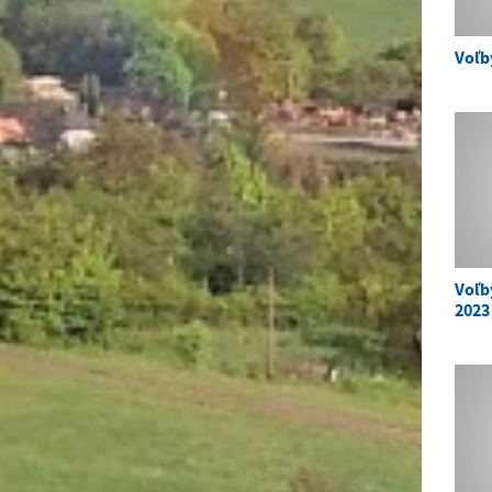
Voľb
Voľb
2023