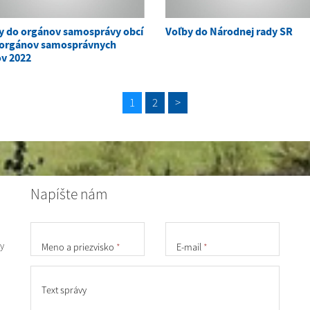
y do orgánov samosprávy obcí
Voľby do Národnej rady SR
 orgánov samosprávnych
ov 2022
1
2
>
Napíšte nám
y
Meno a priezvisko
*
E-mail
*
Text správy