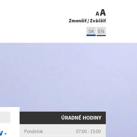
A
A
Zmenšiť
/
Zväčšiť
SK
EN
ÚRADNÉ HODINY
Pondelok
07:00 - 15:00
 -