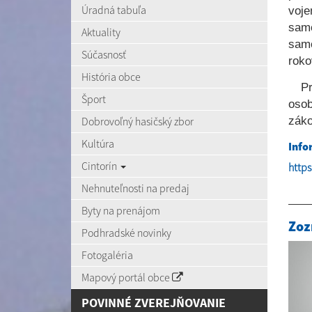
Úradná tabuľa
voj
sam
Aktuality
samo
Súčasnosť
roko
História obce
P
Šport
osob
záko
Dobrovoľný hasičský zbor
Kultúra
Info
Cintorín
http
Nehnuteľnosti na predaj
Byty na prenájom
Zoz
Podhradské novinky
Fotogaléria
Mapový portál obce
POVINNÉ ZVEREJŇOVANIE