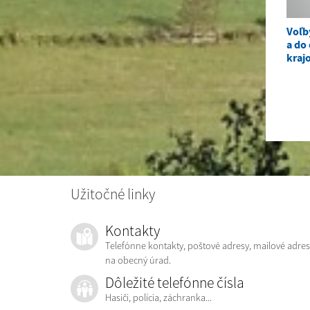
Voľb
a do
kraj
Užitočné linky
Kontakty
Telefónne kontakty, poštové adresy, mailové adres
na obecný úrad.
Dôležité telefónne čísla
Hasiči, polícia, záchranka...