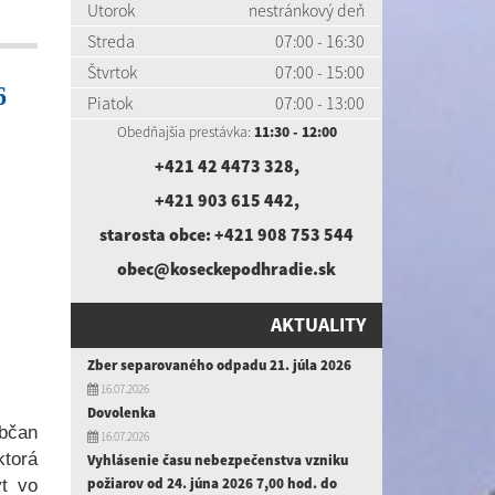
Utorok
nestránkový deň
Streda
07:00 - 16:30
Štvrtok
07:00 - 15:00
6
Piatok
07:00 - 13:00
Obedňajšia prestávka:
11:30 - 12:00
utím
+421 42 4473 328
,
+421 903 615 442
,
starosta obce:
+421 908 753 544
obec@koseckepodhradie.sk
AKTUALITY
Zber separovaného odpadu 21. júla 2026
16.07.2026
Dovolenka
bčan
16.07.2026
ktorá
Vyhlásenie času nebezpečenstva vzniku
požiarov od 24. júna 2026 7,00 hod. do
yt vo