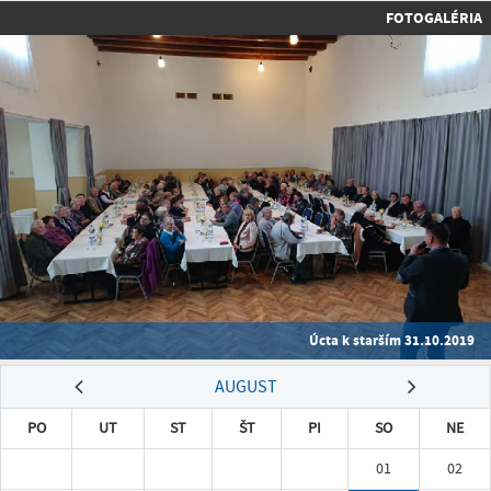
FOTOGALÉRIA
Úcta k starším 31.10.2019
AUGUST
PO
UT
ST
ŠT
PI
SO
NE
01
02