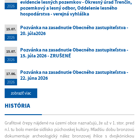
evidencie lesných pozemkov - Okresný úrad Trenčín,
2026
pozemkový a lesný odbor, Oddelenie lesného
hospodárstva - verejná vyhláška
Pozvánka na zasadnutie Obecného zastupiteľstva -
15.07.
20. júla2026
2026
Pozvánka na zasadnutie Obecného zastupiteľstva -
15.07.
15. júla 2026 - ZRUŠENÉ
2026
Pozvánka na zasadnutie Obecného zastupiteľstva -
17.06.
22. júna 2026
2026
zobraziť viac
HISTÓRIA
Grafitové črepy nájdené na území obce naznačujú, že už v 1. stor. pred
n.l. tu bolo menšie sídlisko púchovskej kultúry. Mladšiu dobu bronzovú
dokumentuje archeologický nález bronzovej ihlice s dvojkónickou