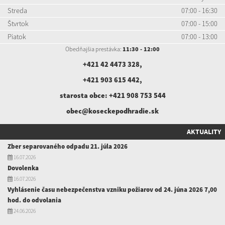
Streda
07:00 - 16:30
Štvrtok
07:00 - 15:00
Piatok
07:00 - 13:00
Obedňajšia prestávka:
11:30 - 12:00
+421 42 4473 328
,
+421 903 615 442
,
starosta obce:
+421 908 753 544
obec@koseckepodhradie.sk
AKTUALITY
Zber separovaného odpadu 21. júla 2026
16.07.2026
Dovolenka
16.07.2026
Vyhlásenie času nebezpečenstva vzniku požiarov od 24. júna 2026 7,00
hod. do odvolania
24.06.2026