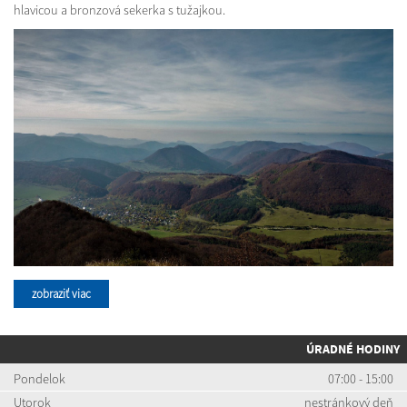
hlavicou a bronzová sekerka s tužajkou.
zobraziť viac
ÚRADNÉ HODINY
Pondelok
07:00 - 15:00
Utorok
nestránkový deň