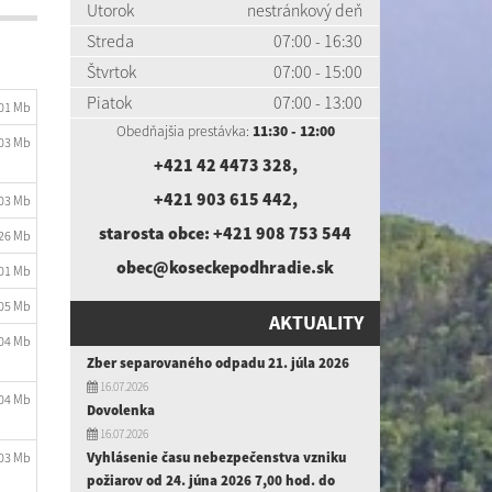
Utorok
nestránkový deň
Streda
07:00 - 16:30
Štvrtok
07:00 - 15:00
Piatok
07:00 - 13:00
.01 Mb
Obedňajšia prestávka:
11:30 - 12:00
.03 Mb
+421 42 4473 328
,
+421 903 615 442
,
.03 Mb
starosta obce:
+421 908 753 544
.26 Mb
obec@koseckepodhradie.sk
.01 Mb
.05 Mb
AKTUALITY
.04 Mb
Zber separovaného odpadu 21. júla 2026
16.07.2026
.04 Mb
Dovolenka
16.07.2026
Vyhlásenie času nebezpečenstva vzniku
.03 Mb
požiarov od 24. júna 2026 7,00 hod. do