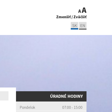
A
A
Zmenšiť
/
Zväčšiť
SK
EN
ÚRADNÉ HODINY
Pondelok
07:00 - 15:00