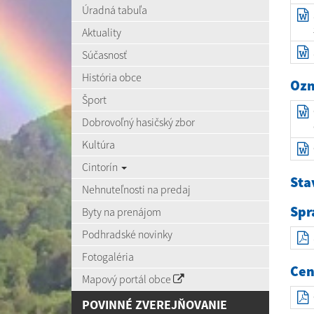
Úradná tabuľa
Aktuality
Súčasnosť
História obce
Oz
Šport
Dobrovoľný hasičský zbor
Kultúra
Cintorín
Sta
Nehnuteľnosti na predaj
Spr
Byty na prenájom
Podhradské novinky
Fotogaléria
Cen
Mapový portál obce
POVINNÉ ZVEREJŇOVANIE