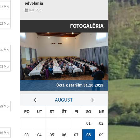
odvolania
.02 Mb
24.06.2026
.02 Mb
FOTOGALÉRIA
.26 Mb
.03 Mb
Úcta k starším 31.10.2019
AUGUST
.99 Mb
PO
UT
ST
ŠT
PI
SO
NE
01
02
.16 Mb
03
04
05
06
07
08
09