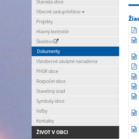
Starosta obce
Obecné zastupiteľstvo
Žia
Projekty
Hlavný kontrolór
Školstvo
Dokumenty
Všeobecné záväzné nariadenia
PHSR obce
Rozpočet obce
Stavebný úrad
Symboly obce
Voľby
Kontakty
ŽIVOT V OBCI