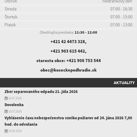
Utorok
nestránkový deň
Streda
07:00 - 16:30
Štvrtok
07:00 - 15:00
Piatok
07:00 - 13:00
Obedňajšia prestávka:
11:30 - 12:00
+421 42 4473 328
,
+421 903 615 442
,
starosta obce:
+421 908 753 544
obec@koseckepodhradie.sk
AKTUALITY
Zber separovaného odpadu 21. júla 2026
16.07.2026
Dovolenka
16.07.2026
Vyhlásenie času nebezpečenstva vzniku požiarov od 24. júna 2026 7,00
hod. do odvolania
24.06.2026