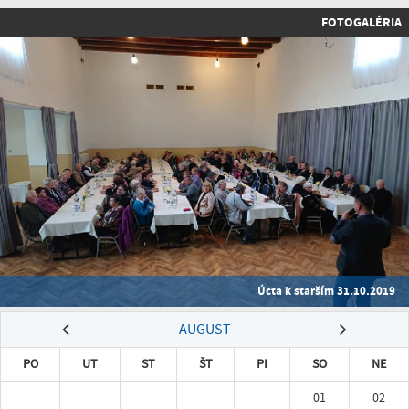
FOTOGALÉRIA
Úcta k starším 31.10.2019
AUGUST
PO
UT
ST
ŠT
PI
SO
NE
01
02