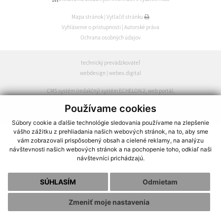
Mapa stránok
|
Vytlačiť stránku
Vyhlásenie o prístupnosti
|
Autorské práva
Ochrana osobných údajov
technický prevádzkovateľ
webdesign
|
webex.digital
CMS systém (redakčný) systém ECHELON 2
,
web portál
,
webhosting
,
webex.digital
,
domény
,
registrácia domény
,
Používame cookies
spoločnosť webex.digital
Súbory cookie a ďalšie technológie sledovania používame na zlepšenie
vášho zážitku z prehliadania našich webových stránok, na to, aby sme
vám zobrazovali prispôsobený obsah a cielené reklamy, na analýzu
návštevnosti našich webových stránok a na pochopenie toho, odkiaľ naši
návštevníci prichádzajú.
SÚHLASÍM
Odmietam
Zmeniť moje nastavenia