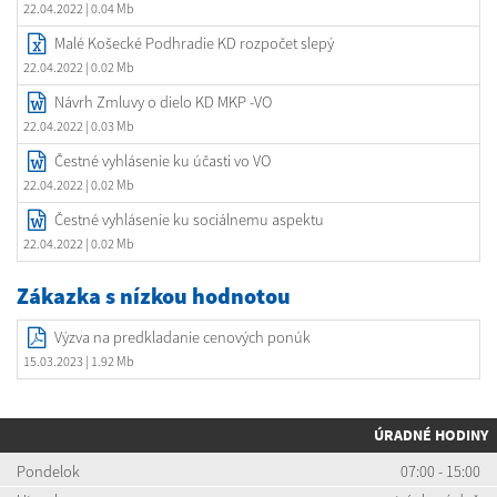
22.04.2022
| 0.04 Mb
Malé Košecké Podhradie KD rozpočet slepý
22.04.2022
| 0.02 Mb
Návrh Zmluvy o dielo KD MKP -VO
22.04.2022
| 0.03 Mb
Čestné vyhlásenie ku účasti vo VO
22.04.2022
| 0.02 Mb
Čestné vyhlásenie ku sociálnemu aspektu
22.04.2022
| 0.02 Mb
Zákazka s nízkou hodnotou
Výzva na predkladanie cenových ponúk
15.03.2023
| 1.92 Mb
ÚRADNÉ HODINY
Pondelok
07:00 - 15:00