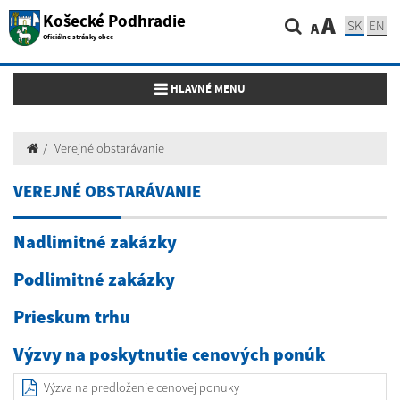
Košecké Podhradie
A
SK
EN
A
Oficiálne stránky obce
Toggle navigation
HLAVNÉ MENU
Verejné obstarávanie
VEREJNÉ OBSTARÁVANIE
Nadlimitné zakázky
Podlimitné zakázky
Prieskum trhu
Výzvy na poskytnutie cenových ponúk
Výzva na predloženie cenovej ponuky