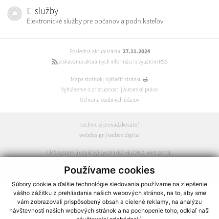
E-služby
Elektronické služby pre občanov a podnikateľov
Posledná aktualizácia:
27.11.2024
získavania aktuálnych informácií s využitím RSS
Mapa stránok
|
Vytlačiť stránku
Vyhlásenie o prístupnosti
|
Autorské práva
Ochrana osobných údajov
technický prevádzkovateľ
webdesign
|
webex.digital
CMS systém (redakčný) systém ECHELON 2
,
web portál
,
webhosting
,
webex.digital
,
domény
,
registrácia domény
,
Používame cookies
spoločnosť webex.digital
Súbory cookie a ďalšie technológie sledovania používame na zlepšenie
vášho zážitku z prehliadania našich webových stránok, na to, aby sme
vám zobrazovali prispôsobený obsah a cielené reklamy, na analýzu
návštevnosti našich webových stránok a na pochopenie toho, odkiaľ naši