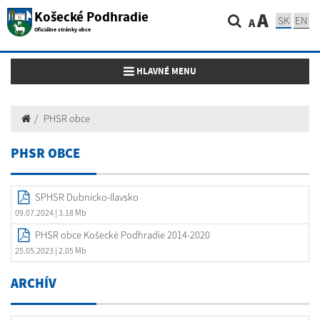
Košecké Podhradie
A
SK
EN
A
Oficiálne stránky obce
Toggle navigation
HLAVNÉ MENU
PHSR obce
PHSR OBCE
SPHSR Dubnicko-Ilavsko
09.07.2024
| 3.18 Mb
PHSR obce Košecké Podhradie 2014-2020
25.05.2023
| 2.05 Mb
ARCHÍV