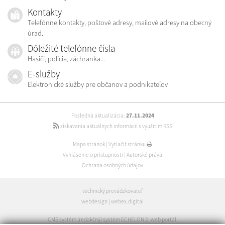
Kontakty
Telefónne kontakty, poštové adresy, mailové adresy na obecný
úrad.
Dôležité telefónne čísla
Hasiči, polícia, záchranka...
E-služby
Elektronické služby pre občanov a podnikateľov
Posledná aktualizácia:
27.11.2024
získavania aktuálnych informácií s využitím RSS
Mapa stránok
|
Vytlačiť stránku
Vyhlásenie o prístupnosti
|
Autorské práva
Ochrana osobných údajov
technický prevádzkovateľ
webdesign
|
webex.digital
CMS systém (redakčný) systém ECHELON 2
,
web portál
,