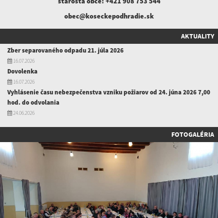
starosta obce:
+421 908 753 544
obec@koseckepodhradie.sk
AKTUALITY
Zber separovaného odpadu 21. júla 2026
16.07.2026
Dovolenka
16.07.2026
Vyhlásenie času nebezpečenstva vzniku požiarov od 24. júna 2026 7,00
hod. do odvolania
24.06.2026
FOTOGALÉRIA