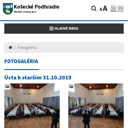
Košecké Podhradie
A
SK
EN
A
Oficiálne stránky obce
Toggle navigation
HLAVNÉ MENU
Fotogaléria
FOTOGALÉRIA
Úcta k starším 31.10.2019