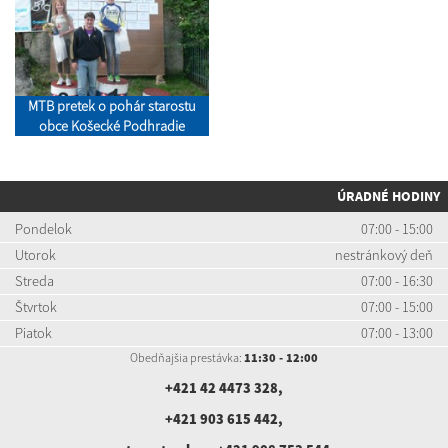
MTB pretek o pohár starostu
obce Košecké Podhradie
ÚRADNÉ HODINY
Pondelok
07:00 - 15:00
Utorok
nestránkový deň
Streda
07:00 - 16:30
Štvrtok
07:00 - 15:00
Piatok
07:00 - 13:00
Obedňajšia prestávka:
11:30 - 12:00
+421 42 4473 328
,
+421 903 615 442
,