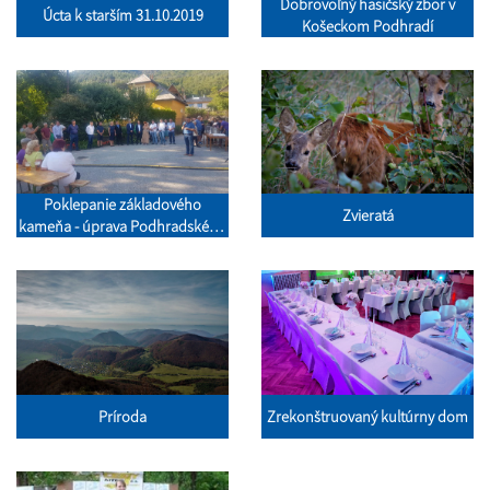
Dobrovoľný hasičský zbor v
Úcta k starším 31.10.2019
Košeckom Podhradí
Poklepanie základového
Zvieratá
kameňa - úprava Podhradského
potoka
Príroda
Zrekonštruovaný kultúrny dom