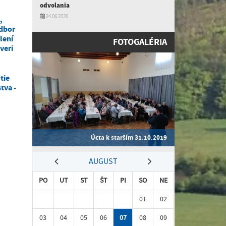
odvolania
24.06.2026
,
dbor
lení
FOTOGALÉRIA
veri
tie
tva -
Úcta k starším 31.10.2019
AUGUST
PO
UT
ST
ŠT
PI
SO
NE
01
02
03
04
05
06
07
08
09