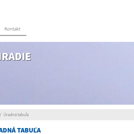
Kontakt
HRADIE
Úradná tabuľa
ADNÁ TABUĽA