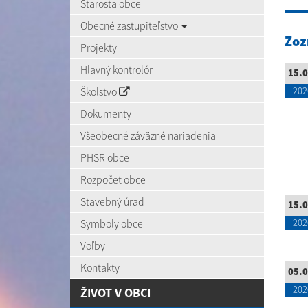
Starosta obce
Obecné zastupiteľstvo
Zoz
Projekty
Hlavný kontrolór
15.0
Školstvo
202
Dokumenty
Všeobecné záväzné nariadenia
PHSR obce
Rozpočet obce
Stavebný úrad
15.0
Symboly obce
202
Voľby
Kontakty
05.0
202
ŽIVOT V OBCI