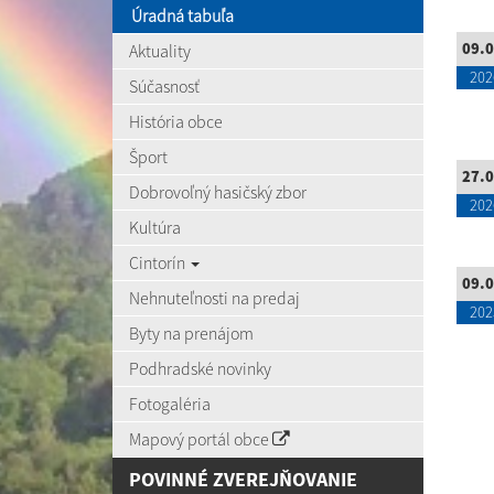
Úradná tabuľa
09.0
Aktuality
202
Súčasnosť
História obce
Šport
27.0
Dobrovoľný hasičský zbor
202
Kultúra
Cintorín
09.0
Nehnuteľnosti na predaj
202
Byty na prenájom
Podhradské novinky
Fotogaléria
Mapový portál obce
POVINNÉ ZVEREJŇOVANIE