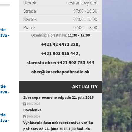
Utorok
nestránkový deň
Streda
07:00 - 16:30
Štvrtok
07:00 - 15:00
Piatok
07:00 - 13:00
tie
tva -
Obedňajšia prestávka:
11:30 - 12:00
+421 42 4473 328
,
+421 903 615 442
,
starosta obce:
+421 908 753 544
obec@koseckepodhradie.sk
tie
AKTUALITY
tva -
Zber separovaného odpadu 21. júla 2026
16.07.2026
Dovolenka
tie
16.07.2026
tva -
Vyhlásenie času nebezpečenstva vzniku
požiarov od 24. júna 2026 7,00 hod. do