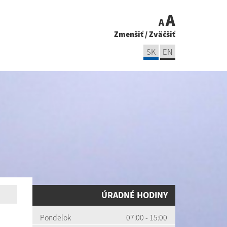
A
A
Zmenšiť
/
Zväčšiť
SK
EN
ÚRADNÉ HODINY
Pondelok
07:00 - 15:00