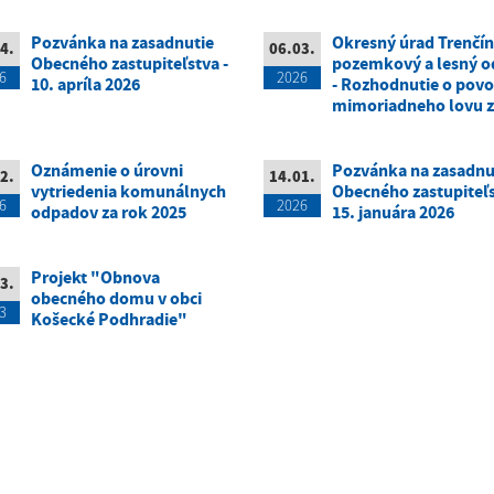
Pozvánka na zasadnutie
Okresný úrad Trenčín
4.
06.03.
Obecného zastupiteľstva -
pozemkový a lesný o
6
2026
10. apríla 2026
- Rozhodnutie o povo
mimoriadneho lovu z
Oznámenie o úrovni
Pozvánka na zasadnu
2.
14.01.
vytriedenia komunálnych
Obecného zastupiteľs
6
2026
odpadov za rok 2025
15. januára 2026
Projekt "Obnova
3.
obecného domu v obci
3
Košecké Podhradie"