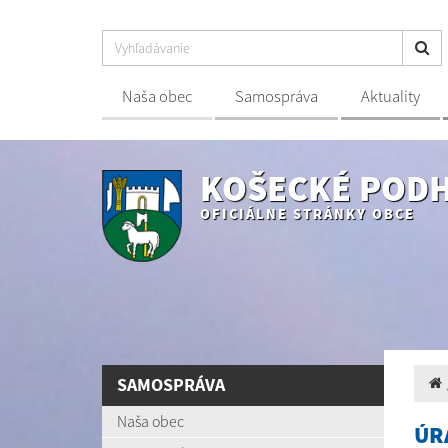
Naša obec
Samospráva
Aktuality
KOŠECKÉ POD
OFICIÁLNE STRÁNKY OBCE
SAMOSPRÁVA
Naša obec
ÚR