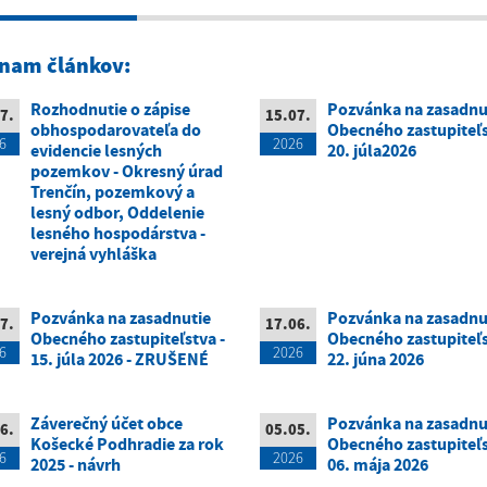
nam článkov:
Rozhodnutie o zápise
Pozvánka na zasadnu
7.
15.07.
obhospodarovateľa do
Obecného zastupiteľs
6
2026
evidencie lesných
20. júla2026
pozemkov - Okresný úrad
Trenčín, pozemkový a
lesný odbor, Oddelenie
lesného hospodárstva -
verejná vyhláška
Pozvánka na zasadnutie
Pozvánka na zasadnu
7.
17.06.
Obecného zastupiteľstva -
Obecného zastupiteľs
6
2026
15. júla 2026 - ZRUŠENÉ
22. júna 2026
Záverečný účet obce
Pozvánka na zasadnu
6.
05.05.
Košecké Podhradie za rok
Obecného zastupiteľs
6
2026
2025 - návrh
06. mája 2026