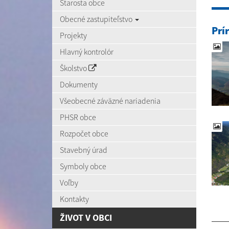
Starosta obce
Obecné zastupiteľstvo
Prí
Projekty
Hlavný kontrolór
Školstvo
Dokumenty
Všeobecné záväzné nariadenia
PHSR obce
Rozpočet obce
Stavebný úrad
Symboly obce
Voľby
Kontakty
ŽIVOT V OBCI