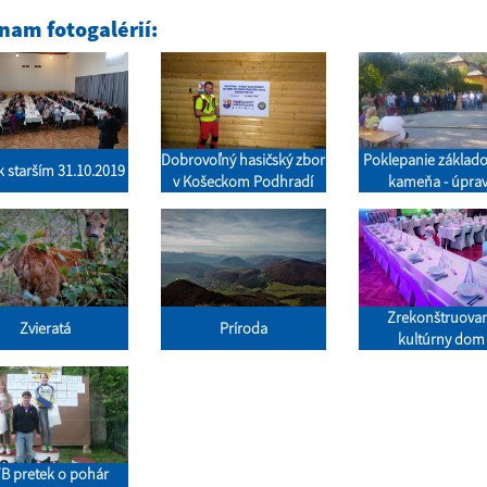
nam fotogalérií:
Dobrovoľný hasičský zbor
Poklepanie základ
k starším 31.10.2019
v Košeckom Podhradí
kameňa - úpra
Podhradského po
Zrekonštruova
Zvieratá
Príroda
kultúrny dom
B pretek o pohár