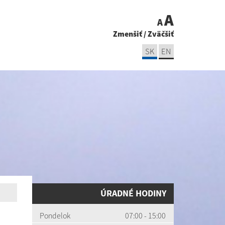
A
A
Zmenšiť
/
Zväčšiť
SK
EN
ÚRADNÉ HODINY
Pondelok
07:00 - 15:00