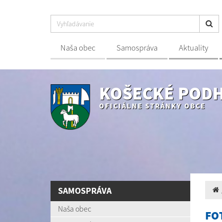
Naša obec
Samospráva
Aktuality
KOŠECKÉ POD
OFICIÁLNE STRÁNKY OBCE
SAMOSPRÁVA
Naša obec
FO