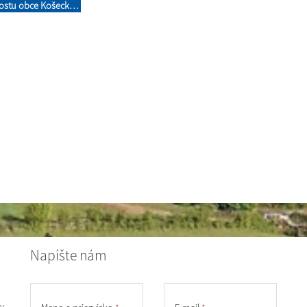
rostu obce Košecké
Podhradie
Napíšte nám
y