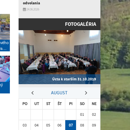
odvolania
24.06.2026
FOTOGALÉRIA
ového
va
toka
Úcta k starším 31.10.2019
ný
AUGUST
PO
UT
ST
ŠT
PI
SO
NE
01
02
03
04
05
06
07
08
09