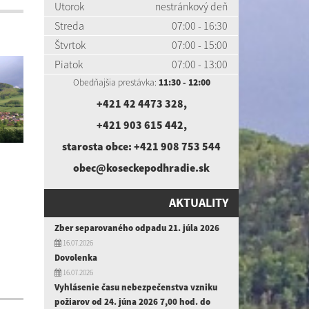
Utorok
nestránkový deň
Streda
07:00 - 16:30
Štvrtok
07:00 - 15:00
Piatok
07:00 - 13:00
Obedňajšia prestávka:
11:30 - 12:00
+421 42 4473 328
,
+421 903 615 442
,
starosta obce:
+421 908 753 544
obec@koseckepodhradie.sk
AKTUALITY
Zber separovaného odpadu 21. júla 2026
16.07.2026
Dovolenka
16.07.2026
Vyhlásenie času nebezpečenstva vzniku
požiarov od 24. júna 2026 7,00 hod. do