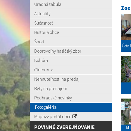
Úradná tabuľa
Zoz
Aktuality
Súčasnosť
História obce
Šport
Úcta 
Dobrovoľný hasičský zbor
Kultúra
Cintorín
Nehnuteľnosti na predaj
Byty na prenájom
Podhradské novinky
Fotogaléria
Mapový portál obce
POVINNÉ ZVEREJŇOVANIE
MT