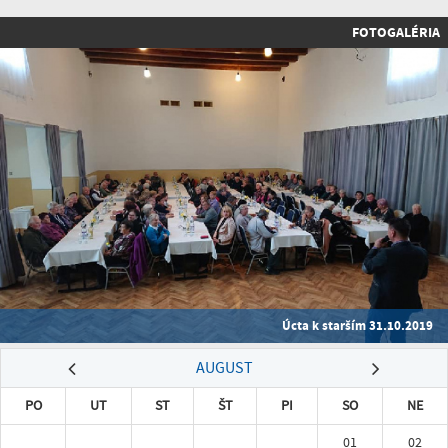
FOTOGALÉRIA
Úcta k starším 31.10.2019
AUGUST
PO
UT
ST
ŠT
PI
SO
NE
01
02