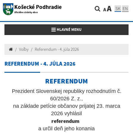
Košecké Podhradie
A
SK
EN
A
Oficiálne stránky obce
Toggle navigation
HLAVNÉ MENU
Voľby
Referendum - 4. júla 2026
REFERENDUM - 4. JÚLA 2026
REFERENDUM
Prezident Slovenskej republiky rozhodnutím č.
60/2026 Z. z.,
na základe petície občanov prijatej 23. marca
2026 vyhlásil
referendum
a určil deň jeho konania