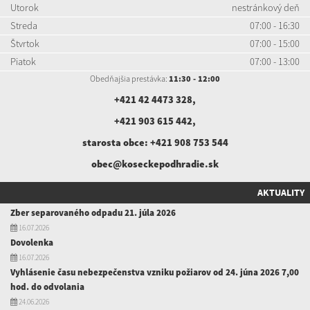
Utorok
nestránkový deň
Streda
07:00 - 16:30
Štvrtok
07:00 - 15:00
Piatok
07:00 - 13:00
Obedňajšia prestávka:
11:30 - 12:00
+421 42 4473 328
,
+421 903 615 442
,
starosta obce:
+421 908 753 544
obec@koseckepodhradie.sk
AKTUALITY
Zber separovaného odpadu 21. júla 2026
16.07.2026
Dovolenka
16.07.2026
Vyhlásenie času nebezpečenstva vzniku požiarov od 24. júna 2026 7,00
hod. do odvolania
24.06.2026