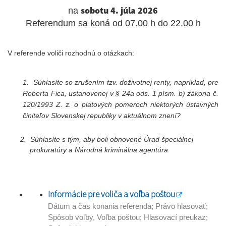
sobotu 4. júla 2026
na
Referendum sa koná od 07.00 h do 22.00 h
V referende voliči rozhodnú o otázkach:
1. Súhlasíte so zrušením tzv. doživotnej renty, napríklad, pre
Roberta Fica, ustanovenej v § 24a ods. 1 písm. b) zákona č.
120/1993 Z. z. o platových pomeroch niektorých ústavných
činiteľov Slovenskej republiky v aktuálnom znení?
2. Súhlasíte s tým, aby boli obnovené Úrad špeciálnej
prokuratúry a Národná kriminálna agentúra
Informácie pre voliča a voľba poštou
Dátum a čas konania referenda; Právo hlasovať;
Spôsob voľby, Voľba poštou; Hlasovací preukaz;