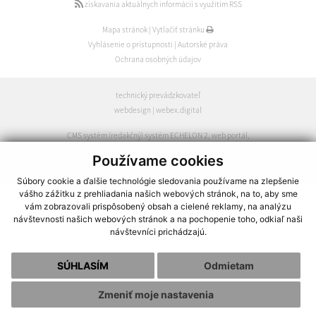
získavania aktuálnych informácií s využitím RSS
Mapa stránok
|
Vytlačiť stránku
Vyhlásenie o prístupnosti
|
Autorské práva
Ochrana osobných údajov
technický prevádzkovateľ
webdesign
|
webex.digital
CMS systém (redakčný) systém ECHELON 2
,
web portál
,
webhosting
,
webex.digital
,
domény
,
registrácia domény
,
Používame cookies
spoločnosť webex.digital
Súbory cookie a ďalšie technológie sledovania používame na zlepšenie
vášho zážitku z prehliadania našich webových stránok, na to, aby sme
vám zobrazovali prispôsobený obsah a cielené reklamy, na analýzu
návštevnosti našich webových stránok a na pochopenie toho, odkiaľ naši
návštevníci prichádzajú.
SÚHLASÍM
Odmietam
Zmeniť moje nastavenia