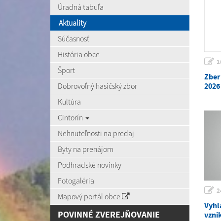
Úradná tabuľa
Aktuality
Súčasnosť
História obce
1
Šport
Zber
Dobrovoľný hasičský zbor
2026
Kultúra
Cintorín
Nehnuteľnosti na predaj
Byty na prenájom
Podhradské novinky
Fotogaléria
2
Mapový portál obce
Vyhl
POVINNÉ ZVEREJŇOVANIE
vzni