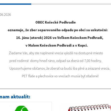
06.2026
OBEC Košecké Podhradie
oz
namuje, že zber separovaného odpadu po obci sa uskutoční:
16. júna (utorok) 2026 vo Veľkom Košeckom Podhradí,
v Malom Košeckom Podhradí a v Kopci.
Žiadame Vás, aby ste naplnené vrecia vyložili na dostupné miesto
pred rodinné domy hneď ráno, odpad sa zberá od 7,00 hodiny.
Upozorňujeme občanov, že zberať sa budú iba plné a zviazané vrecia.
PET fľaše a plechovice vo vreciach musia byť stlačené!
nam aktualít: