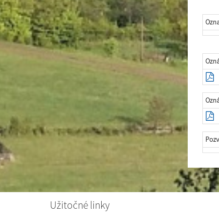
Ozn
Ozná
Ozná
Pozv
Užitočné linky