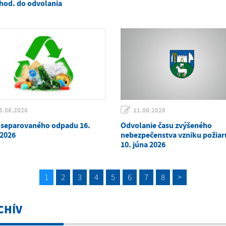
 hod. do odvolania
5.06.2026
11.06.2026
 separovaného odpadu 16.
Odvolanie času zvýšeného
 2026
nebezpečenstva vzniku požiaru
10. júna 2026
1
2
3
4
5
6
7
8
>
CHÍV