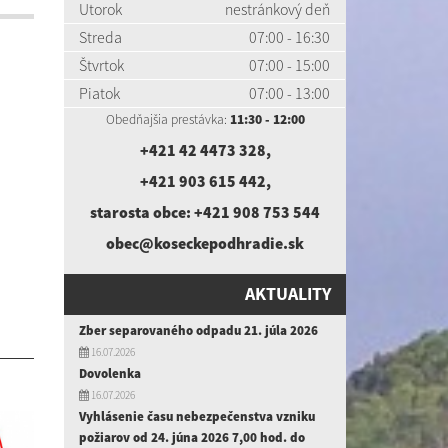
Utorok
nestránkový deň
Streda
07:00 - 16:30
Štvrtok
07:00 - 15:00
Piatok
07:00 - 13:00
Obedňajšia prestávka:
11:30 - 12:00
+421 42 4473 328
,
+421 903 615 442
,
starosta obce:
+421 908 753 544
obec@koseckepodhradie.sk
AKTUALITY
Zber separovaného odpadu 21. júla 2026
16.07.2026
Dovolenka
16.07.2026
Vyhlásenie času nebezpečenstva vzniku
požiarov od 24. júna 2026 7,00 hod. do