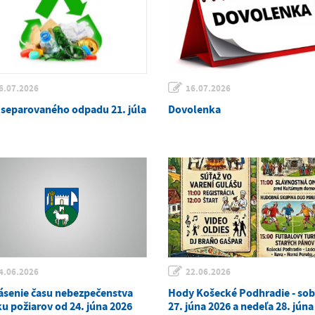
6.07.2026
16.07.2026
 separovaného odpadu 21. júla
Dovolenka
4.06.2026
22.06.2026
ásenie času nebezpečenstva
Hody Košecké Podhradie - so
ku požiarov od 24. júna 2026
27. júna 2026 a nedeľa 28. júna