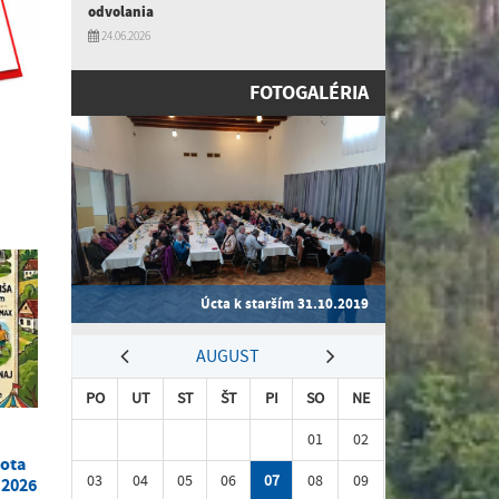
odvolania
24.06.2026
FOTOGALÉRIA
Úcta k starším 31.10.2019
AUGUST
PO
UT
ST
ŠT
PI
SO
NE
01
02
bota
03
04
05
06
07
08
09
 2026