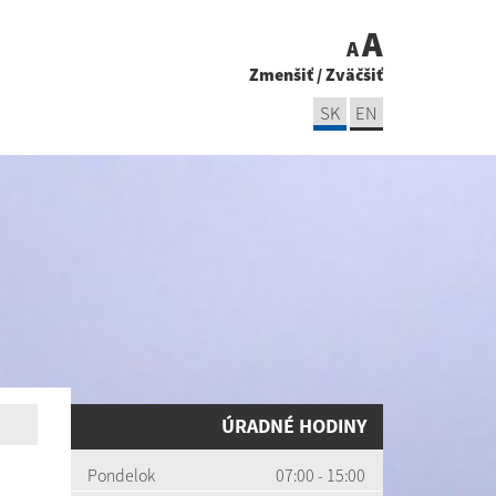
A
A
Zmenšiť
/
Zväčšiť
SK
EN
ÚRADNÉ HODINY
Pondelok
07:00 - 15:00