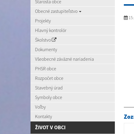
Starosta obce
Obecné zastupiteľstvo
15.
Projekty
Hlavný kontrolór
Školstvo
Dokumenty
Všeobecné záväzné nariadenia
PHSR obce
Rozpočet obce
Stavebný úrad
Symboly obce
Voľby
Zoz
Kontakty
ŽIVOT V OBCI