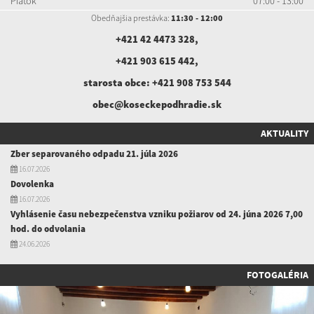
Piatok
07:00 - 13:00
Obedňajšia prestávka:
11:30 - 12:00
+421 42 4473 328
,
+421 903 615 442
,
starosta obce:
+421 908 753 544
obec@koseckepodhradie.sk
AKTUALITY
Zber separovaného odpadu 21. júla 2026
16.07.2026
Dovolenka
16.07.2026
Vyhlásenie času nebezpečenstva vzniku požiarov od 24. júna 2026 7,00
hod. do odvolania
24.06.2026
FOTOGALÉRIA