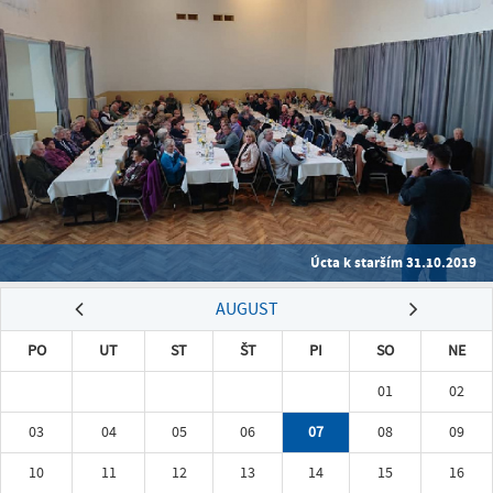
Úcta k starším 31.10.2019
AUGUST
PO
UT
ST
ŠT
PI
SO
NE
01
02
03
04
05
06
07
08
09
10
11
12
13
14
15
16