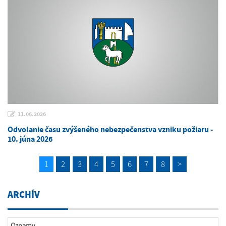
11.06.2026
Odvolanie času zvýšeného nebezpečenstva vzniku požiaru -
10. júna 2026
1
2
3
4
5
6
7
8
>
ARCHÍV
Oznamy