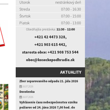
Utorok
nestránkový deň
Streda
07:00 - 16:30
Štvrtok
07:00 - 15:00
Piatok
07:00 - 13:00
Obedňajšia prestávka:
11:30 - 12:00
+421 42 4473 328
,
+421 903 615 442
,
starosta obce:
+421 908 753 544
obec@koseckepodhradie.sk
AKTUALITY
Zber separovaného odpadu 21. júla 2026
16.07.2026
Dovolenka
16.07.2026
Vyhlásenie času nebezpečenstva vzniku
požiarov od 24. júna 2026 7,00 hod. do