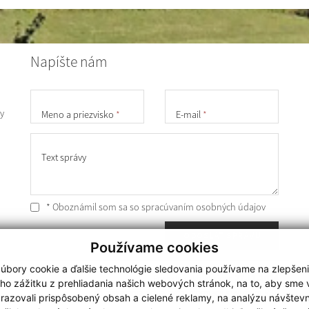
Napíšte nám
y
Meno a priezvisko
*
E-mail
*
Text správy
* Oboznámil som sa so
spracúvaním osobných údajov
ODOSLAŤ SPRÁVU
Používame cookies
úbory cookie a ďalšie technológie sledovania používame na zlepšen
Posledná aktualizácia:
27.11.2024
ho zážitku z prehliadania našich webových stránok, na to, aby sme
získavania aktuálnych informácií s využitím RSS
razovali prispôsobený obsah a cielené reklamy, na analýzu návštevn