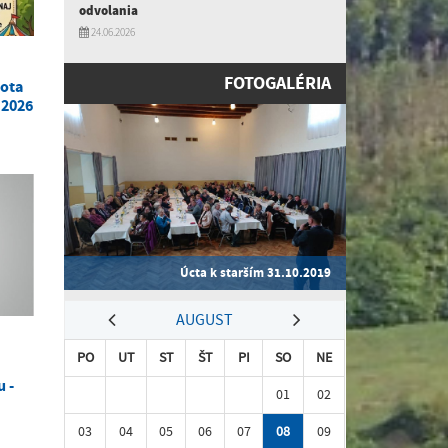
odvolania
24.06.2026
FOTOGALÉRIA
bota
 2026
Úcta k starším 31.10.2019
AUGUST
PO
UT
ST
ŠT
PI
SO
NE
 -
01
02
03
04
05
06
07
08
09