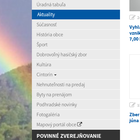
Úradná tabuľa
Aktuality
2
Súčasnosť
Vyhl
vzni
História obce
7,00
Šport
Dobrovoľný hasičský zbor
Kultúra
Cintorín
Nehnuteľnosti na predaj
Byty na prenájom
Podhradské novinky
1
Fotogaléria
Zber
júna
Mapový portál obce
POVINNÉ ZVEREJŇOVANIE