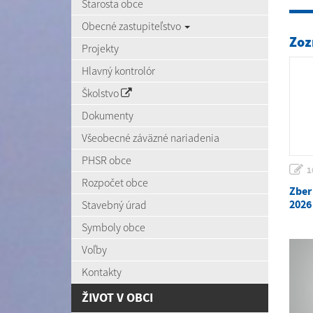
Starosta obce
Obecné zastupiteľstvo
Zoz
Projekty
Hlavný kontrolór
Školstvo
Dokumenty
Všeobecné záväzné nariadenia
PHSR obce
1
Rozpočet obce
Zber
2026
Stavebný úrad
Symboly obce
Voľby
Kontakty
ŽIVOT V OBCI