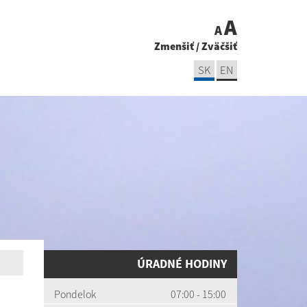
A
A
Zmenšiť
/
Zväčšiť
SK
EN
ÚRADNÉ HODINY
Pondelok
07:00 - 15:00