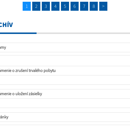
1
2
3
4
5
6
7
8
>
CHÍV
amy
menie o zrušení trvalého pobytu
menie o uložení zásielky
ánky