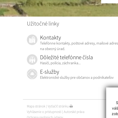
Užitočné linky
Kontakty
Telefónne kontakty, poštové adresy, mailové adres
na obecný úrad.
Dôležité telefónne čísla
Hasiči, polícia, záchranka...
E-služby
Elektronické služby pre občanov a podnikateľov
S
Mapa stránok
|
Vytlačiť stránku
váš
Vyhlásenie o prístupnosti
|
Autorské práva
zob
Ochrana osobných údajov