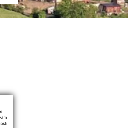
ie
 vám
osti