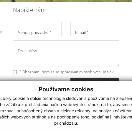
Napíšte nám
y
Meno a priezvisko
*
E-mail
*
Text správy
* Oboznámil som sa so
spracúvaním osobných údajov
ODOSLAŤ SPRÁVU
Používame cookies
úbory cookie a ďalšie technológie sledovania používame na zlepšen
Posledná aktualizácia:
27.11.2024
ho zážitku z prehliadania našich webových stránok, na to, aby sme
získavania aktuálnych informácií s využitím RSS
razovali prispôsobený obsah a cielené reklamy, na analýzu návštevn
ašich webových stránok a na pochopenie toho, odkiaľ naši návštevní
prichádzajú.
technický prevádzkovateľ