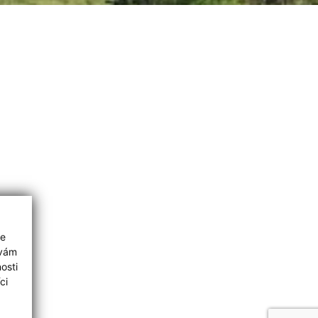
ie
 vám
osti
ci