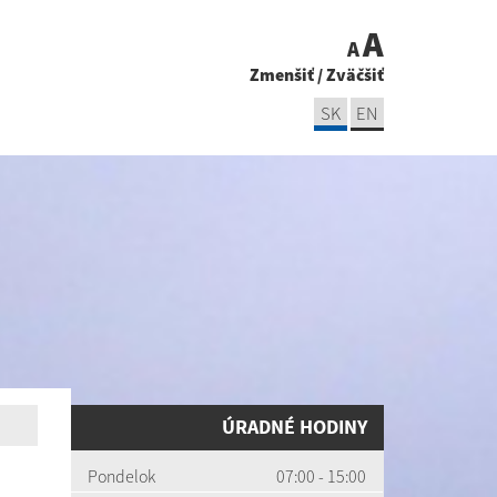
A
A
Zmenšiť
/
Zväčšiť
SK
EN
ÚRADNÉ HODINY
Pondelok
07:00 - 15:00