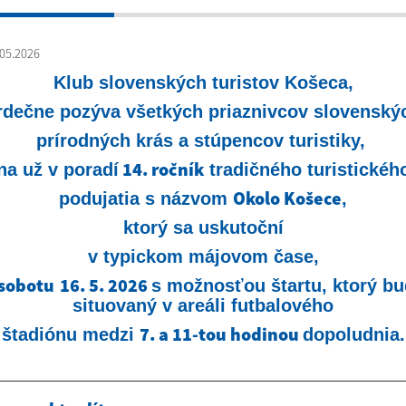
05.2026
Klub slovenských turistov Košeca,
rdečne pozýva všetkých priaznivcov slovenský
prírodných krás a stúpencov turistiky,
14. ročník
na už v poradí
tradičného turistickéh
Okolo Košece
podujatia s názvom
,
ktorý sa uskutoční
v typickom májovom čase,
sobotu
16. 5. 2026
s možnosťou štartu, ktorý b
situovaný v areáli futbalového
7. a 11-tou hodinou
štadiónu medzi
dopoludnia.