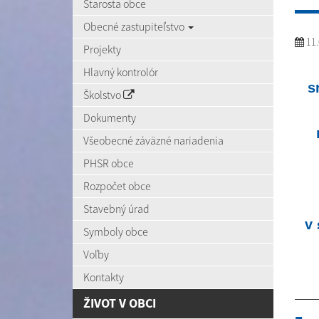
Starosta obce
Obecné zastupiteľstvo
11.
Projekty
Hlavný kontrolór
s
Školstvo
Dokumenty
Všeobecné záväzné nariadenia
PHSR obce
Rozpočet obce
Stavebný úrad
v
Symboly obce
Voľby
Kontakty
ŽIVOT V OBCI