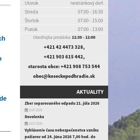
Utorok
nestránkový deň
Streda
07:00 - 16:30
Štvrtok
07:00 - 15:00
Piatok
07:00 - 13:00
Obedňajšia prestávka:
11:30 - 12:00
ch
+421 42 4473 328
,
+421 903 615 442
,
o
starosta obce:
+421 908 753 544
obec@koseckepodhradie.sk
AKTUALITY
ude
Zber separovaného odpadu 21. júla 2026
16.07.2026
Dovolenka
16.07.2026
Vyhlásenie času nebezpečenstva vzniku
požiarov od 24. júna 2026 7,00 hod. do