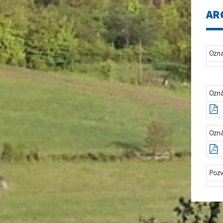
AR
Ozn
Ozná
Ozná
Pozv