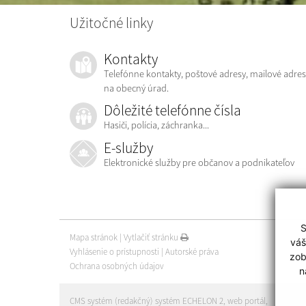
Užitočné linky
Kontakty
Telefónne kontakty, poštové adresy, mailové adres
na obecný úrad.
Dôležité telefónne čísla
Hasiči, polícia, záchranka...
E-služby
Elektronické služby pre občanov a podnikateľov
S
Mapa stránok
|
Vytlačiť stránku
váš
Vyhlásenie o prístupnosti
|
Autorské práva
zob
Ochrana osobných údajov
n
CMS systém (redakčný) systém ECHELON 2
,
web portál
,