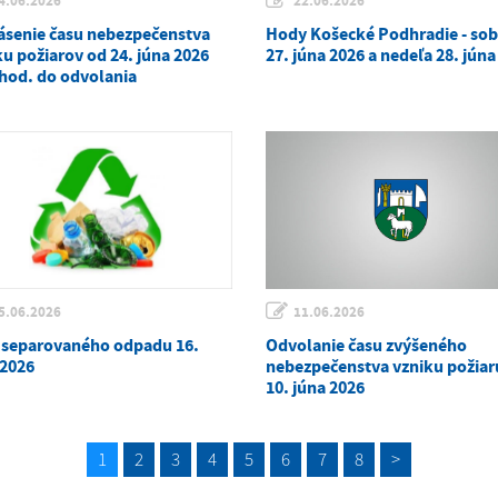
4.06.2026
22.06.2026
ásenie času nebezpečenstva
Hody Košecké Podhradie - so
ku požiarov od 24. júna 2026
27. júna 2026 a nedeľa 28. júna
 hod. do odvolania
5.06.2026
11.06.2026
 separovaného odpadu 16.
Odvolanie času zvýšeného
 2026
nebezpečenstva vzniku požiaru
10. júna 2026
1
2
3
4
5
6
7
8
>