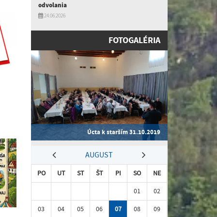
odvolania
24.06.2026
FOTOGALÉRIA
Úcta k starším 31.10.2019
AUGUST
PO
UT
ST
ŠT
PI
SO
NE
01
02
03
04
05
06
07
08
09