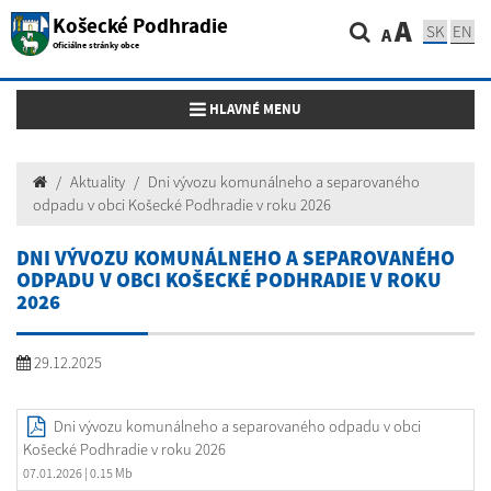
Košecké Podhradie
A
SK
EN
A
Oficiálne stránky obce
Toggle navigation
HLAVNÉ MENU
Aktuality
Dni vývozu komunálneho a separovaného
odpadu v obci Košecké Podhradie v roku 2026
DNI VÝVOZU KOMUNÁLNEHO A SEPAROVANÉHO
ODPADU V OBCI KOŠECKÉ PODHRADIE V ROKU
2026
29.12.2025
Dni vývozu komunálneho a separovaného odpadu v obci
Košecké Podhradie v roku 2026
07.01.2026
| 0.15 Mb