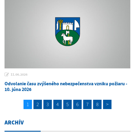
11.06.2026
Odvolanie času zvýšeného nebezpečenstva vzniku požiaru -
10. júna 2026
1
2
3
4
5
6
7
8
>
ARCHÍV