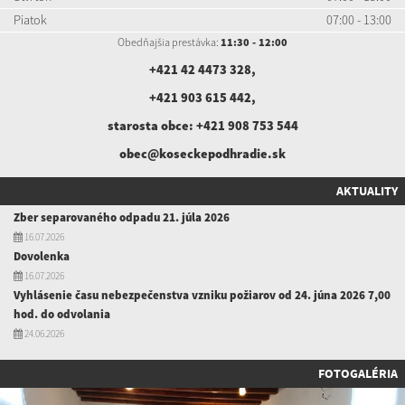
Piatok
07:00 - 13:00
Obedňajšia prestávka:
11:30 - 12:00
+421 42 4473 328
,
+421 903 615 442
,
starosta obce:
+421 908 753 544
obec@koseckepodhradie.sk
AKTUALITY
Zber separovaného odpadu 21. júla 2026
16.07.2026
Dovolenka
16.07.2026
Vyhlásenie času nebezpečenstva vzniku požiarov od 24. júna 2026 7,00
hod. do odvolania
24.06.2026
FOTOGALÉRIA