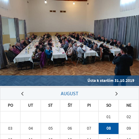
Úcta k starším 31.10.2019
AUGUST
PO
UT
ST
ŠT
PI
SO
NE
01
02
03
04
05
06
07
08
09