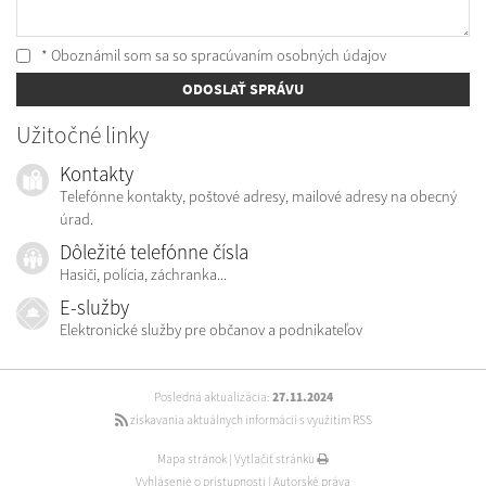
* Oboznámil som sa so
spracúvaním osobných údajov
ODOSLAŤ SPRÁVU
Užitočné linky
Kontakty
Telefónne kontakty, poštové adresy, mailové adresy na obecný
úrad.
Dôležité telefónne čísla
Hasiči, polícia, záchranka...
E-služby
Elektronické služby pre občanov a podnikateľov
Posledná aktualizácia:
27.11.2024
získavania aktuálnych informácií s využitím RSS
Mapa stránok
|
Vytlačiť stránku
Vyhlásenie o prístupnosti
|
Autorské práva