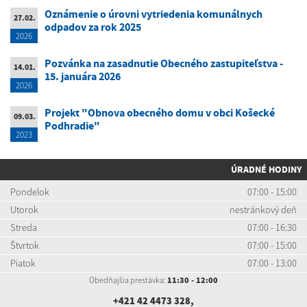
Oznámenie o úrovni vytriedenia komunálnych
27.02.
odpadov za rok 2025
2026
Pozvánka na zasadnutie Obecného zastupiteľstva -
14.01.
15. januára 2026
2026
Projekt "Obnova obecného domu v obci Košecké
09.03.
Podhradie"
2023
ÚRADNÉ HODINY
Pondelok
07:00 - 15:00
Utorok
nestránkový deň
Streda
07:00 - 16:30
Štvrtok
07:00 - 15:00
Piatok
07:00 - 13:00
Obedňajšia prestávka:
11:30 - 12:00
+421 42 4473 328
,