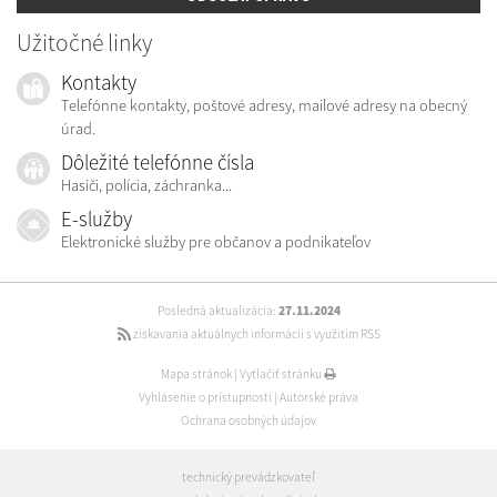
Užitočné linky
Kontakty
Telefónne kontakty, poštové adresy, mailové adresy na obecný
úrad.
Dôležité telefónne čísla
Hasiči, polícia, záchranka...
E-služby
Elektronické služby pre občanov a podnikateľov
Posledná aktualizácia:
27.11.2024
získavania aktuálnych informácií s využitím RSS
Mapa stránok
|
Vytlačiť stránku
Vyhlásenie o prístupnosti
|
Autorské práva
Ochrana osobných údajov
technický prevádzkovateľ