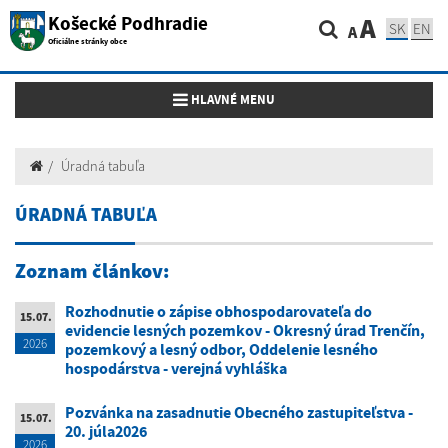
Košecké Podhradie
A
SK
EN
A
Oficiálne stránky obce
Toggle navigation
HLAVNÉ MENU
Úradná tabuľa
ÚRADNÁ TABUĽA
Zoznam článkov:
Rozhodnutie o zápise obhospodarovateľa do
15.07.
evidencie lesných pozemkov - Okresný úrad Trenčín,
2026
pozemkový a lesný odbor, Oddelenie lesného
hospodárstva - verejná vyhláška
Pozvánka na zasadnutie Obecného zastupiteľstva -
15.07.
20. júla2026
2026