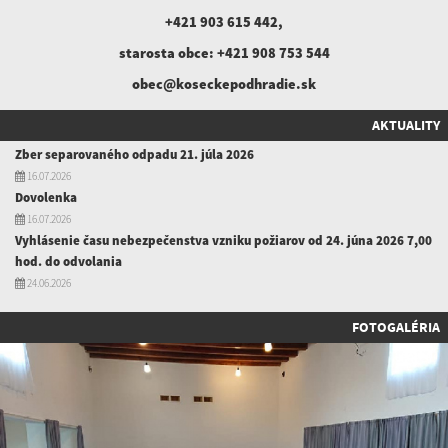
+421 903 615 442
,
starosta obce:
+421 908 753 544
obec@koseckepodhradie.sk
AKTUALITY
Zber separovaného odpadu 21. júla 2026
16.07.2026
Dovolenka
16.07.2026
Vyhlásenie času nebezpečenstva vzniku požiarov od 24. júna 2026 7,00
hod. do odvolania
24.06.2026
FOTOGALÉRIA