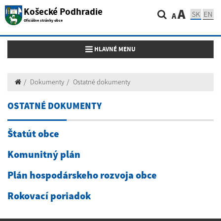
Košecké Podhradie
A
SK
EN
A
Oficiálne stránky obce
Toggle navigation
HLAVNÉ MENU
Dokumenty
Ostatné dokumenty
OSTATNÉ DOKUMENTY
Štatút obce
Komunitný plán
Plán hospodárskeho rozvoja obce
Rokovací poriadok