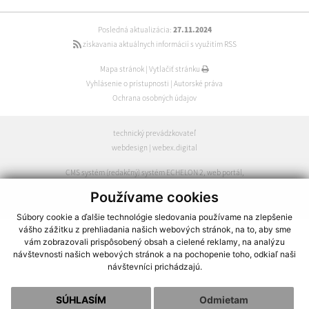
Posledná aktualizácia:
27.11.2024
získavania aktuálnych informácií s využitím RSS
Mapa stránok
|
Vytlačiť stránku
Vyhlásenie o prístupnosti
|
Autorské práva
Ochrana osobných údajov
technický prevádzkovateľ
webdesign
|
webex.digital
CMS systém (redakčný) systém ECHELON 2
,
web portál
,
webhosting
,
webex.digital
,
domény
,
registrácia domény
,
Používame cookies
spoločnosť webex.digital
Súbory cookie a ďalšie technológie sledovania používame na zlepšenie
vášho zážitku z prehliadania našich webových stránok, na to, aby sme
vám zobrazovali prispôsobený obsah a cielené reklamy, na analýzu
návštevnosti našich webových stránok a na pochopenie toho, odkiaľ naši
návštevníci prichádzajú.
SÚHLASÍM
Odmietam