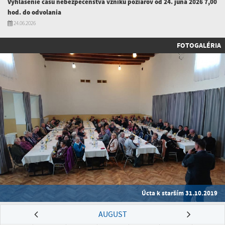
Vyhlásenie času nebezpečenstva vzniku požiarov od 24. júna 2026 7,00
hod. do odvolania
24.06.2026
FOTOGALÉRIA
Úcta k starším 31.10.2019
AUGUST