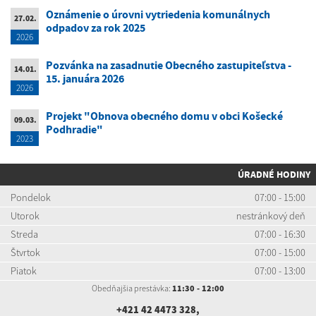
Oznámenie o úrovni vytriedenia komunálnych
27.02.
odpadov za rok 2025
2026
Pozvánka na zasadnutie Obecného zastupiteľstva -
14.01.
15. januára 2026
2026
Projekt "Obnova obecného domu v obci Košecké
09.03.
Podhradie"
2023
ÚRADNÉ HODINY
Pondelok
07:00 - 15:00
Utorok
nestránkový deň
Streda
07:00 - 16:30
Štvrtok
07:00 - 15:00
Piatok
07:00 - 13:00
Obedňajšia prestávka:
11:30 - 12:00
+421 42 4473 328
,