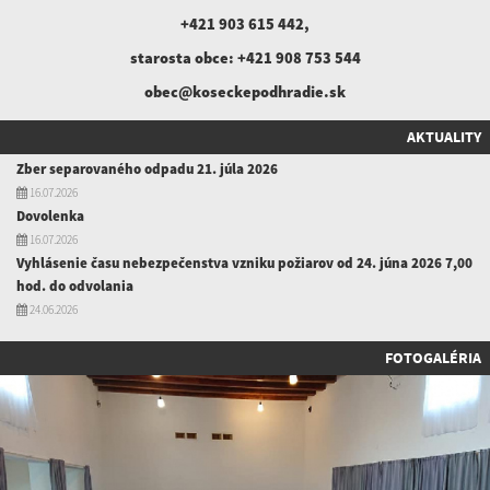
+421 903 615 442
,
starosta obce:
+421 908 753 544
obec@koseckepodhradie.sk
AKTUALITY
Zber separovaného odpadu 21. júla 2026
16.07.2026
Dovolenka
16.07.2026
Vyhlásenie času nebezpečenstva vzniku požiarov od 24. júna 2026 7,00
hod. do odvolania
24.06.2026
FOTOGALÉRIA