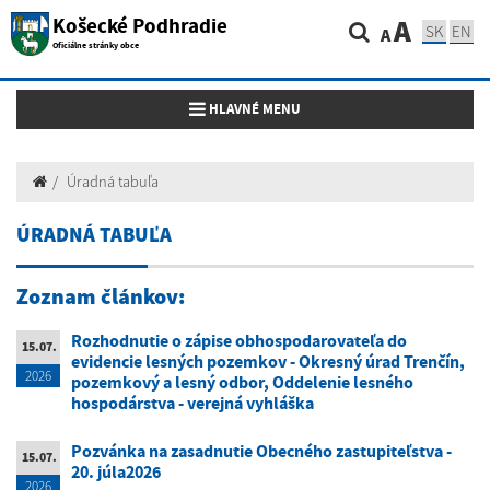
Košecké Podhradie
A
SK
EN
A
Oficiálne stránky obce
Toggle navigation
HLAVNÉ MENU
Úradná tabuľa
ÚRADNÁ TABUĽA
Zoznam článkov:
Rozhodnutie o zápise obhospodarovateľa do
15.07.
evidencie lesných pozemkov - Okresný úrad Trenčín,
2026
pozemkový a lesný odbor, Oddelenie lesného
hospodárstva - verejná vyhláška
Pozvánka na zasadnutie Obecného zastupiteľstva -
15.07.
20. júla2026
2026