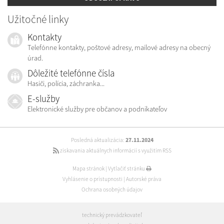
Užitočné linky
Kontakty
Telefónne kontakty, poštové adresy, mailové adresy na obecný
úrad.
Dôležité telefónne čísla
Hasiči, polícia, záchranka...
E-služby
Elektronické služby pre občanov a podnikateľov
Posledná aktualizácia:
27.11.2024
získavania aktuálnych informácií s využitím RSS
Mapa stránok
|
Vytlačiť stránku
Vyhlásenie o prístupnosti
|
Autorské práva
Ochrana osobných údajov
technický prevádzkovateľ