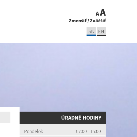
A
A
Zmenšiť
/
Zväčšiť
SK
EN
ÚRADNÉ HODINY
Pondelok
07:00 - 15:00