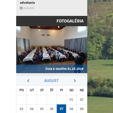
odvolania
24.06.2026
FOTOGALÉRIA
Úcta k starším 31.10.2019
AUGUST
PO
UT
ST
ŠT
PI
SO
NE
01
02
03
04
05
06
07
08
09