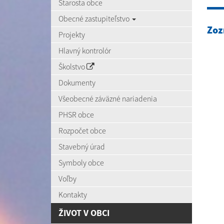
Starosta obce
Obecné zastupiteľstvo
Zoz
Projekty
Hlavný kontrolór
Školstvo
Dokumenty
Všeobecné záväzné nariadenia
PHSR obce
Rozpočet obce
Stavebný úrad
Symboly obce
Voľby
Kontakty
ŽIVOT V OBCI