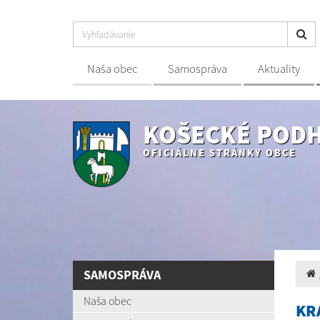
Naša obec
Samospráva
Aktuality
KOŠECKÉ POD
OFICIÁLNE STRÁNKY OBCE
SAMOSPRÁVA
Naša obec
KR