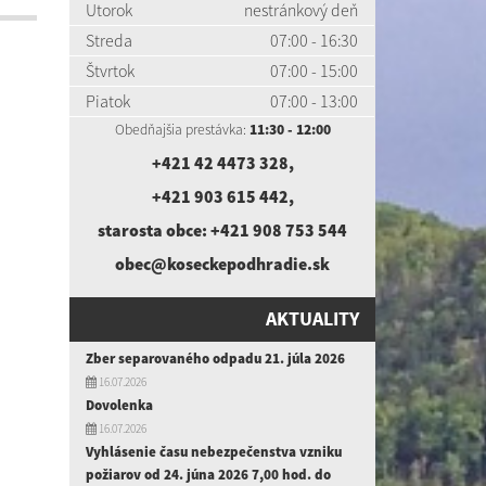
Utorok
nestránkový deň
Streda
07:00 - 16:30
Štvrtok
07:00 - 15:00
Piatok
07:00 - 13:00
Obedňajšia prestávka:
11:30 - 12:00
+421 42 4473 328
,
+421 903 615 442
,
starosta obce:
+421 908 753 544
obec@koseckepodhradie.sk
AKTUALITY
Zber separovaného odpadu 21. júla 2026
16.07.2026
Dovolenka
16.07.2026
Vyhlásenie času nebezpečenstva vzniku
požiarov od 24. júna 2026 7,00 hod. do