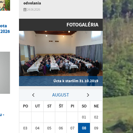
odvolania
24.06.2026
FOTOGALÉRIA
bota
 2026
Úcta k starším 31.10.2019
AUGUST
PO
UT
ST
ŠT
PI
SO
NE
 -
01
02
03
04
05
06
07
08
09