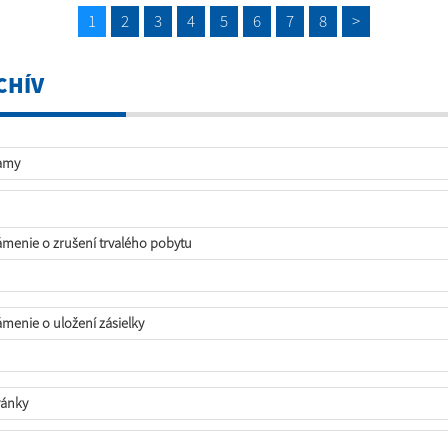
1
2
3
4
5
6
7
8
>
CHÍV
amy
menie o zrušení trvalého pobytu
menie o uložení zásielky
ánky