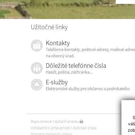
Užitočné linky
Kontakty
Telefónne kontakty, poštové adresy, mailové adres
na obecný úrad.
Dôležité telefónne čísla
Hasiči, polícia, záchranka...
E-služby
Elektronické služby pre občanov a podnikateľov
S
Mapa stránok
|
Vytlačiť stránku
váš
Vyhlásenie o prístupnosti
|
Autorské práva
zob
Ochrana osobných údajov