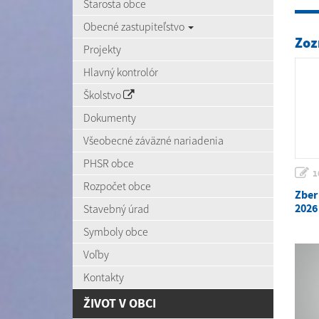
Starosta obce
Obecné zastupiteľstvo
Zoz
Projekty
Hlavný kontrolór
Školstvo
Dokumenty
Všeobecné záväzné nariadenia
PHSR obce
1
Rozpočet obce
Zber
2026
Stavebný úrad
Symboly obce
Voľby
Kontakty
ŽIVOT V OBCI