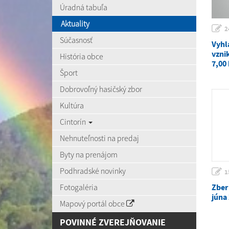
Úradná tabuľa
Aktuality
2
Súčasnosť
Vyhl
vzni
História obce
7,00
Šport
Dobrovoľný hasičský zbor
Kultúra
Cintorín
Nehnuteľnosti na predaj
Byty na prenájom
Podhradské novinky
1
Fotogaléria
Zber
júna
Mapový portál obce
POVINNÉ ZVEREJŇOVANIE