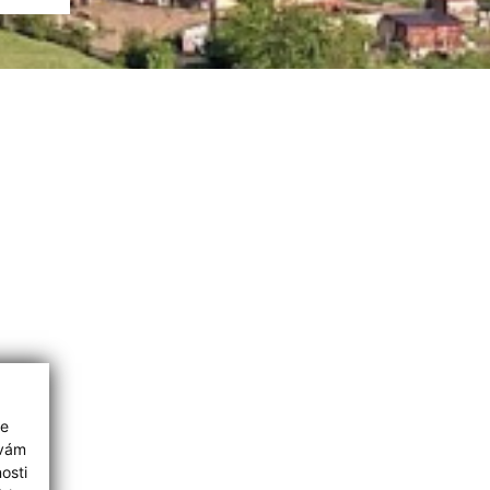
ie
 vám
osti