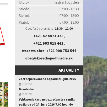
Utorok
nestránkový deň
Streda
07:00 - 16:30
Štvrtok
07:00 - 15:00
Piatok
07:00 - 13:00
Obedňajšia prestávka:
11:30 - 12:00
+421 42 4473 328
,
+421 903 615 442
,
starosta obce:
+421 908 753 544
obec@koseckepodhradie.sk
AKTUALITY
Zber separovaného odpadu 21. júla 2026
16.07.2026
Dovolenka
16.07.2026
Vyhlásenie času nebezpečenstva vzniku
požiarov od 24. júna 2026 7,00 hod. do