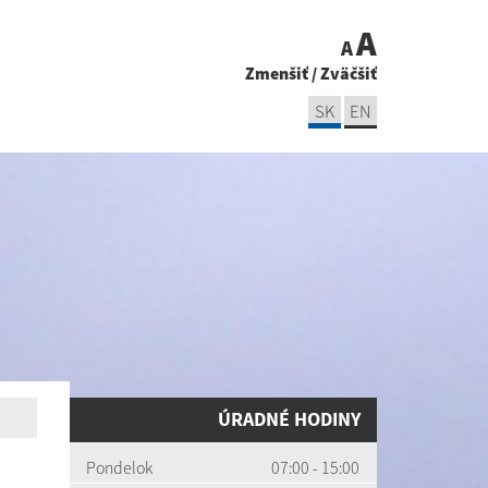
A
A
Zmenšiť
/
Zväčšiť
SK
EN
ÚRADNÉ HODINY
Pondelok
07:00 - 15:00