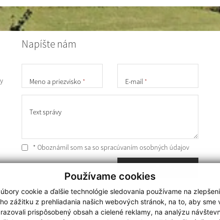
Napíšte nám
y
Meno a priezvisko
*
E-mail
*
Text správy
* Oboznámil som sa so
spracúvaním osobných údajov
ODOSLAŤ SPRÁVU
Používame cookies
úbory cookie a ďalšie technológie sledovania používame na zlepšen
Posledná aktualizácia:
27.11.2024
ho zážitku z prehliadania našich webových stránok, na to, aby sme
získavania aktuálnych informácií s využitím RSS
razovali prispôsobený obsah a cielené reklamy, na analýzu návštevn