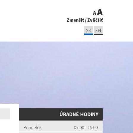
A
A
Zmenšiť
/
Zväčšiť
SK
EN
ÚRADNÉ HODINY
Pondelok
07:00 - 15:00