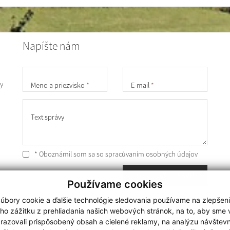
Napíšte nám
y
Meno a priezvisko
*
E-mail
*
Text správy
* Oboznámil som sa so
spracúvaním osobných údajov
ODOSLAŤ SPRÁVU
Používame cookies
úbory cookie a ďalšie technológie sledovania používame na zlepšen
Posledná aktualizácia:
27.11.2024
ho zážitku z prehliadania našich webových stránok, na to, aby sme
získavania aktuálnych informácií s využitím RSS
razovali prispôsobený obsah a cielené reklamy, na analýzu návštevn