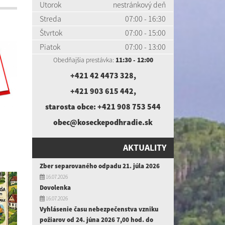
Utorok
nestránkový deň
Streda
07:00 - 16:30
Štvrtok
07:00 - 15:00
Piatok
07:00 - 13:00
Obedňajšia prestávka:
11:30 - 12:00
+421 42 4473 328
,
+421 903 615 442
,
starosta obce:
+421 908 753 544
obec@koseckepodhradie.sk
AKTUALITY
Zber separovaného odpadu 21. júla 2026
16.07.2026
Dovolenka
16.07.2026
Vyhlásenie času nebezpečenstva vzniku
požiarov od 24. júna 2026 7,00 hod. do