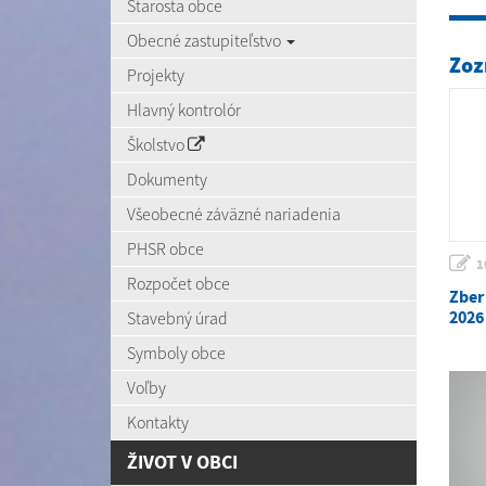
Starosta obce
Obecné zastupiteľstvo
Zoz
Projekty
Hlavný kontrolór
Školstvo
Dokumenty
Všeobecné záväzné nariadenia
PHSR obce
1
Rozpočet obce
Zber
2026
Stavebný úrad
Symboly obce
Voľby
Kontakty
ŽIVOT V OBCI