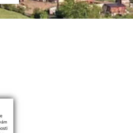
ie
 vám
osti