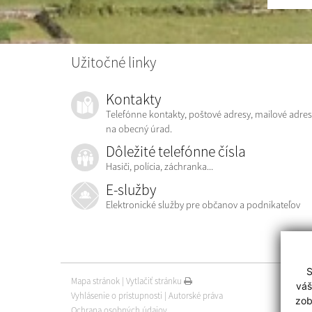
Užitočné linky
Kontakty
Telefónne kontakty, poštové adresy, mailové adres
na obecný úrad.
Dôležité telefónne čísla
Hasiči, polícia, záchranka...
E-služby
Elektronické služby pre občanov a podnikateľov
S
Mapa stránok
|
Vytlačiť stránku
váš
Vyhlásenie o prístupnosti
|
Autorské práva
zob
Ochrana osobných údajov