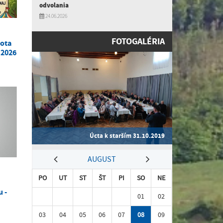
odvolania
24.06.2026
FOTOGALÉRIA
bota
 2026
Úcta k starším 31.10.2019
AUGUST
PO
UT
ST
ŠT
PI
SO
NE
 -
01
02
03
04
05
06
07
08
09