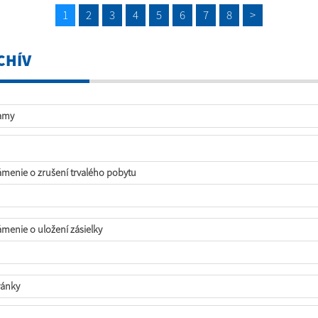
1
2
3
4
5
6
7
8
>
CHÍV
amy
menie o zrušení trvalého pobytu
menie o uložení zásielky
ánky