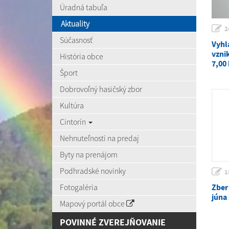
Úradná tabuľa
Aktuality
2
Súčasnosť
Vyhl
vzni
História obce
7,00
Šport
Dobrovoľný hasičský zbor
Kultúra
Cintorín
Nehnuteľnosti na predaj
Byty na prenájom
Podhradské novinky
1
Fotogaléria
Zber
júna
Mapový portál obce
POVINNÉ ZVEREJŇOVANIE