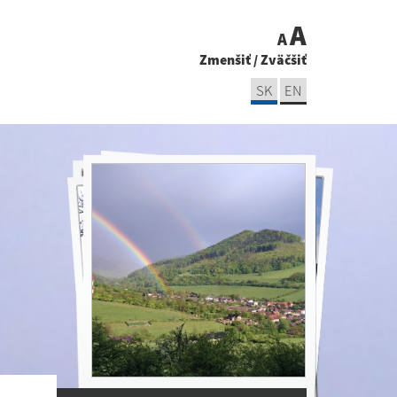
A
A
Zmenšiť
/
Zväčšiť
SK
EN