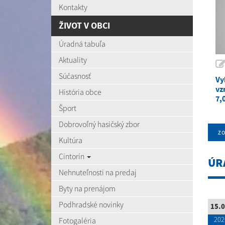
Kontakty
ŽIVOT V OBCI
Úradná tabuľa
Aktuality
Súčasnosť
Vy
vz
História obce
7,
Šport
Dobrovoľný hasičský zbor
zo
Kultúra
Cintorín
ÚR
Nehnuteľnosti na predaj
Byty na prenájom
Podhradské novinky
15.0
202
Fotogaléria