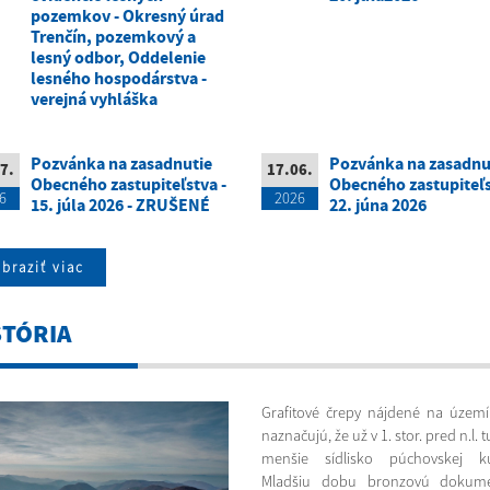
pozemkov - Okresný úrad
Trenčín, pozemkový a
lesný odbor, Oddelenie
lesného hospodárstva -
verejná vyhláška
Pozvánka na zasadnutie
Pozvánka na zasadnu
7.
17.06.
Obecného zastupiteľstva -
Obecného zastupiteľs
6
2026
15. júla 2026 - ZRUŠENÉ
22. júna 2026
braziť viac
STÓRIA
Grafitové črepy nájdené na územ
naznačujú, že už v 1. stor. pred n.l. 
menšie sídlisko púchovskej kul
Mladšiu dobu bronzovú dokume