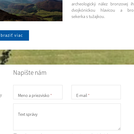
archeologický nález bronzovej ih
dvojkónickou hlavicou a bro
sekerka s tužajkou.
braziť viac
Napíšte nám
y
Meno a priezvisko
*
E-mail
*
Text správy