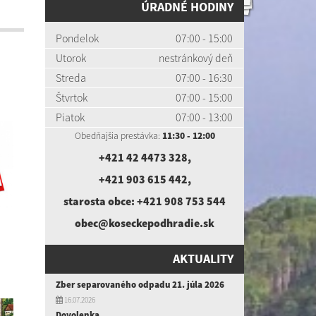
ÚRADNÉ HODINY
Pondelok
07:00 - 15:00
Utorok
nestránkový deň
Streda
07:00 - 16:30
Štvrtok
07:00 - 15:00
Piatok
07:00 - 13:00
Obedňajšia prestávka:
11:30 - 12:00
+421 42 4473 328
,
+421 903 615 442
,
starosta obce:
+421 908 753 544
obec@koseckepodhradie.sk
AKTUALITY
Zber separovaného odpadu 21. júla 2026
16.07.2026
Dovolenka