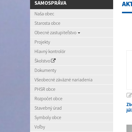
SAMOSPRÁVA
AK
Naša obec
Starosta obce
Obecné zastupiteľstvo
Projekty
Hlavný kontrolór
Školstvo
Dokumenty
Všeobecné záväzné nariadenia
PHSR obce
Rozpočet obce
Zb
Stavebný úrad
jú
Symboly obce
Voľby