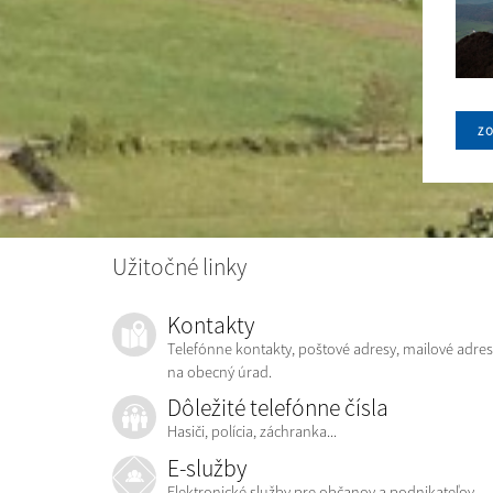
zo
Užitočné linky
Kontakty
Telefónne kontakty, poštové adresy, mailové adres
na obecný úrad.
Dôležité telefónne čísla
Hasiči, polícia, záchranka...
E-služby
Elektronické služby pre občanov a podnikateľov