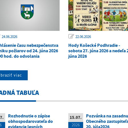
24.06.2026
22.06.2026
hlásenie času nebezpečenstva
Hody Košecké Podhradie -
niku požiarov od 24. júna 2026
sobota 27. júna 2026 a nedeľa 
00 hod. do odvolania
júna 2026
braziť viac
ADNÁ TABUĽA
Rozhodnutie o zápise
Pozvánka na zasadnu
7.
15.07.
obhospodarovateľa do
Obecného zastupiteľs
6
2026
evidencie lesných
20. júla2026