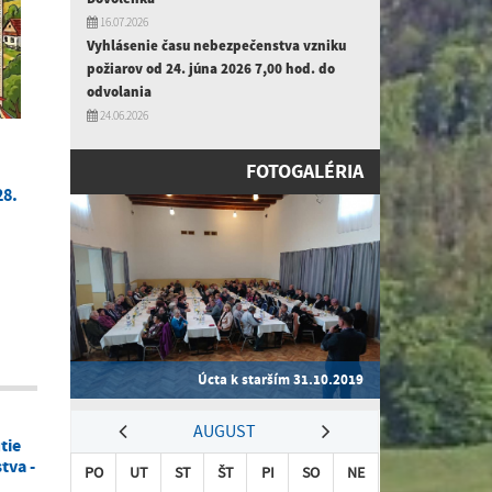
16.07.2026
Vyhlásenie času nebezpečenstva vzniku
požiarov od 24. júna 2026 7,00 hod. do
odvolania
24.06.2026
FOTOGALÉRIA
28.
Úcta k starším 31.10.2019
AUGUST
tie
tva -
PO
UT
ST
ŠT
PI
SO
NE