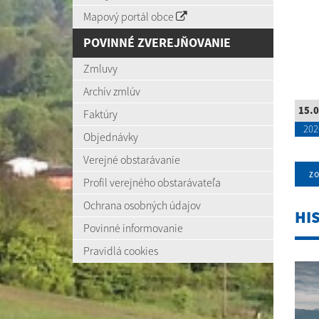
Mapový portál obce
POVINNÉ ZVEREJŇOVANIE
Zmluvy
Archív zmlúv
15.0
Faktúry
202
Objednávky
Verejné obstarávanie
zo
Profil verejného obstarávateľa
Ochrana osobných údajov
HI
Povinné informovanie
Pravidlá cookies