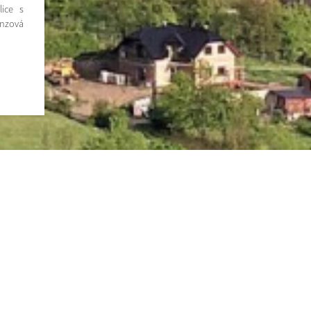
lice s
nzová