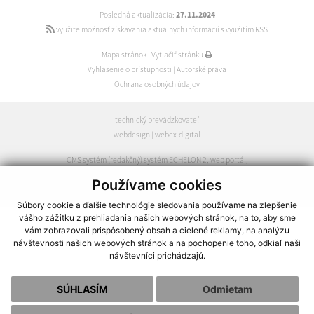
Posledná aktualizácia:
27.11.2024
využite možnosť získavania aktuálnych informácií s využitím RSS
Mapa stránok
|
Vytlačiť stránku
Vyhlásenie o prístupnosti
|
Autorské práva
Ochrana osobných údajov
technický prevádzkovateľ
webdesign
|
webex.digital
CMS systém (redakčný) systém ECHELON 2
,
web portál
,
webhosting
,
webex.digital
,
domény
,
registrácia domény
,
Používame cookies
spoločnosť webex.digital
Súbory cookie a ďalšie technológie sledovania používame na zlepšenie
vášho zážitku z prehliadania našich webových stránok, na to, aby sme
vám zobrazovali prispôsobený obsah a cielené reklamy, na analýzu
návštevnosti našich webových stránok a na pochopenie toho, odkiaľ naši
návštevníci prichádzajú.
SÚHLASÍM
Odmietam