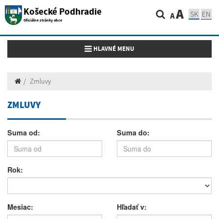
Košecké Podhradie
A
SK
EN
A
Oficiálne stránky obce
Toggle navigation
HLAVNÉ MENU
Zmluvy
ZMLUVY
Suma od:
Suma do:
Rok:
Mesiac:
Hľadať v: