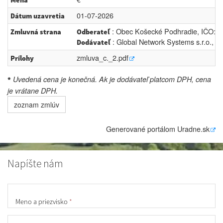
Mena
01-07-2026
Dátum uzavretia
: Obec Košecké Podhradie, IČO: 0
Zmluvná strana
Odberateľ
: Global Network Systems s.r.o.,
Dodávateľ
zmluva_c._2.pdf
Prílohy
Uvedená cena je konečná. Ak je dodávateľ platcom DPH, cena
*
je vrátane DPH.
zoznam zmlúv
Generované portálom
Uradne.sk
Napíšte nám
Meno a priezvisko
*