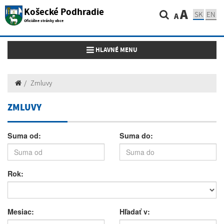
Košecké Podhradie
A
SK
EN
A
Oficiálne stránky obce
Toggle navigation
HLAVNÉ MENU
Zmluvy
ZMLUVY
Suma od:
Suma do:
Rok:
Mesiac:
Hľadať v: