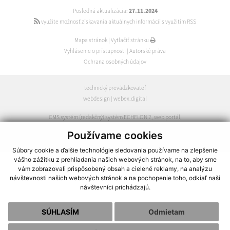
Posledná aktualizácia:
27.11.2024
využite možnosť získavania aktuálnych informácií s využitím RSS
Mapa stránok
|
Vytlačiť stránku
Vyhlásenie o prístupnosti
|
Autorské práva
Ochrana osobných údajov
technický prevádzkovateľ
webdesign
|
webex.digital
CMS systém (redakčný) systém ECHELON 2
,
web portál
,
webhosting
,
webex.digital
,
domény
,
registrácia domény
,
Používame cookies
spoločnosť webex.digital
Súbory cookie a ďalšie technológie sledovania používame na zlepšenie
vášho zážitku z prehliadania našich webových stránok, na to, aby sme
vám zobrazovali prispôsobený obsah a cielené reklamy, na analýzu
návštevnosti našich webových stránok a na pochopenie toho, odkiaľ naši
návštevníci prichádzajú.
SÚHLASÍM
Odmietam