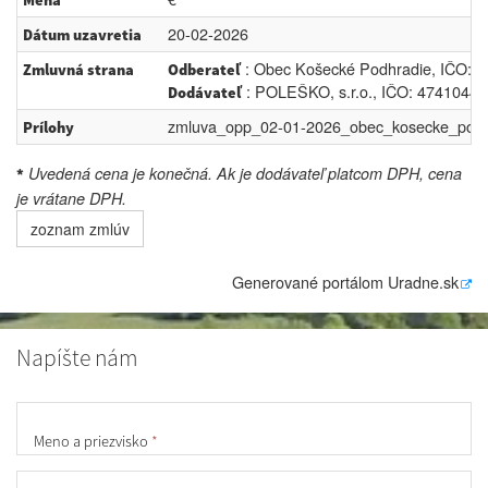
Mena
20-02-2026
Dátum uzavretia
: Obec Košecké Podhradie, IČO: 0
Zmluvná strana
Odberateľ
: POLEŠKO, s.r.o., IČO: 47410442,
Dodávateľ
zmluva_opp_02-01-2026_obec_kosecke_podhr
Prílohy
Uvedená cena je konečná. Ak je dodávateľ platcom DPH, cena
*
je vrátane DPH.
zoznam zmlúv
Generované portálom
Uradne.sk
Napíšte nám
Meno a priezvisko
*