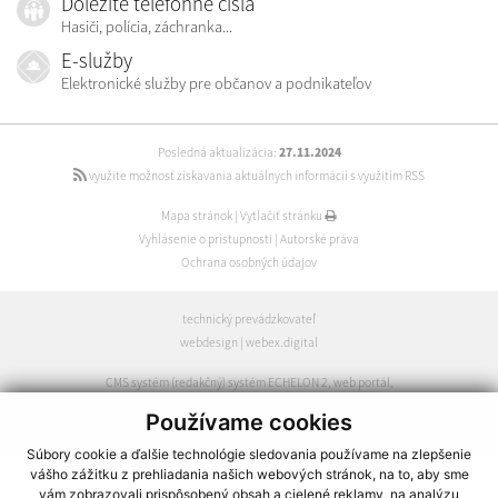
Dôležité telefónne čísla
Hasiči, polícia, záchranka...
E-služby
Elektronické služby pre občanov a podnikateľov
Posledná aktualizácia:
27.11.2024
využite možnosť získavania aktuálnych informácií s využitím RSS
Mapa stránok
|
Vytlačiť stránku
Vyhlásenie o prístupnosti
|
Autorské práva
Ochrana osobných údajov
technický prevádzkovateľ
webdesign
|
webex.digital
CMS systém (redakčný) systém ECHELON 2
,
web portál
,
webhosting
,
webex.digital
,
domény
,
registrácia domény
,
Používame cookies
spoločnosť webex.digital
Súbory cookie a ďalšie technológie sledovania používame na zlepšenie
vášho zážitku z prehliadania našich webových stránok, na to, aby sme
vám zobrazovali prispôsobený obsah a cielené reklamy, na analýzu