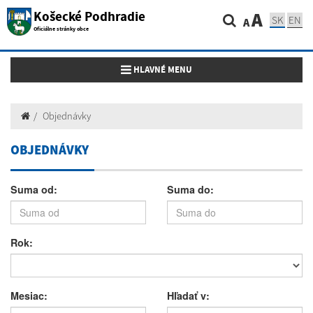
Košecké Podhradie
A
SK
EN
A
Oficiálne stránky obce
Toggle navigation
HLAVNÉ MENU
Objednávky
OBJEDNÁVKY
Suma od:
Suma do:
Rok:
Mesiac:
Hľadať v: